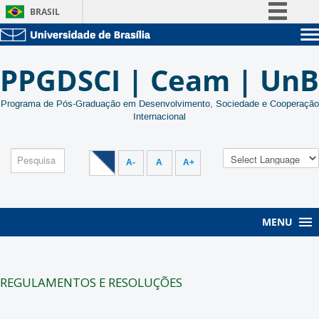
BRASIL
Simplifique!
Sobre a UnB
Comunica BR
PPGDSCI | Ceam | UnB
Unidades acadêmicas
Participe
Estude na UnB
Graduação
Acesso à informação
Programa de Pós-Graduação em Desenvolvimento, Sociedade e Cooperação
Pós-Graduação
Internacional
Administração
Legislação
Servidor
Canais
A-
A
A+
MENU
REGULAMENTOS E RESOLUÇÕES