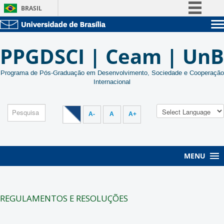
BRASIL
Simplifique!
Sobre a UnB
Comunica BR
PPGDSCI | Ceam | UnB
Unidades acadêmicas
Participe
Estude na UnB
Graduação
Acesso à informação
Programa de Pós-Graduação em Desenvolvimento, Sociedade e Cooperação
Pós-Graduação
Internacional
Administração
Legislação
Servidor
Canais
A-
A
A+
MENU
REGULAMENTOS E RESOLUÇÕES