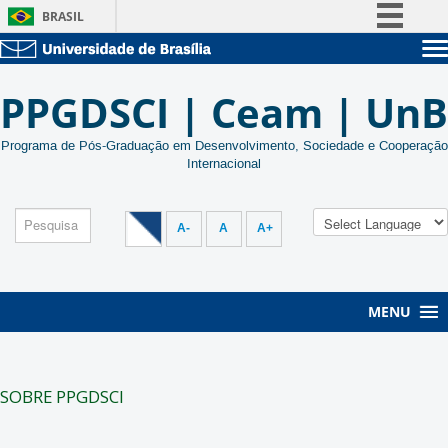
BRASIL
Simplifique!
Sobre a UnB
Comunica BR
PPGDSCI | Ceam | UnB
Unidades acadêmicas
Participe
Estude na UnB
Graduação
Acesso à informação
Programa de Pós-Graduação em Desenvolvimento, Sociedade e Cooperação
Pós-Graduação
Internacional
Administração
Legislação
Servidor
Canais
A-
A
A+
MENU
SOBRE PPGDSCI