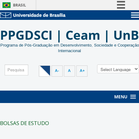
BRASIL
Simplifique!
Sobre a UnB
Comunica BR
PPGDSCI | Ceam | UnB
Unidades acadêmicas
Participe
Estude na UnB
Graduação
Acesso à informação
Programa de Pós-Graduação em Desenvolvimento, Sociedade e Cooperação
Pós-Graduação
Internacional
Administração
Legislação
Servidor
Canais
A-
A
A+
MENU
BOLSAS DE ESTUDO