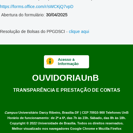
https://forms.office.com/r/sWCKjQ7vpD
Abertura do formulário:
30/04/2025
Resolução de Bolsas do PPGDSCI -
clique aqui
Acesso à
Informação
OUVIDORIA
UnB
TRANSPARÊNCIA E PRESTAÇÃO DE CONTAS
Campus
Universitário Darcy Ribeiro,
Brasília-DF | CEP 70910-900
Telefones UnB
Horário de funcionamento: de 2ª a 6ª, das 7h às 23h. Sábado, das 8h às 18h.
Copyright © 2022
Universidade de Brasília
.
Todos os direitos reservados.
Melhor visualizado nos navegadores Google Chrome e Mozilla Firefox