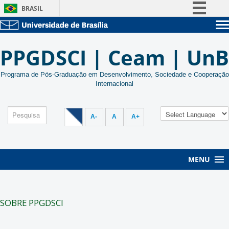
BRASIL
Simplifique!
Sobre a UnB
Comunica BR
PPGDSCI | Ceam | UnB
Unidades acadêmicas
Participe
Estude na UnB
Graduação
Acesso à informação
Programa de Pós-Graduação em Desenvolvimento, Sociedade e Cooperação
Pós-Graduação
Internacional
Administração
Legislação
Servidor
Canais
A-
A
A+
MENU
SOBRE PPGDSCI